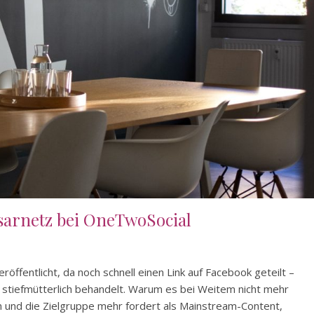
sarnetz bei OneTwoSocial
öffentlicht, da noch schnell einen Link auf Facebook geteilt –
 stiefmütterlich behandelt. Warum es bei Weitem nicht mehr
n und die Zielgruppe mehr fordert als Mainstream-Content,