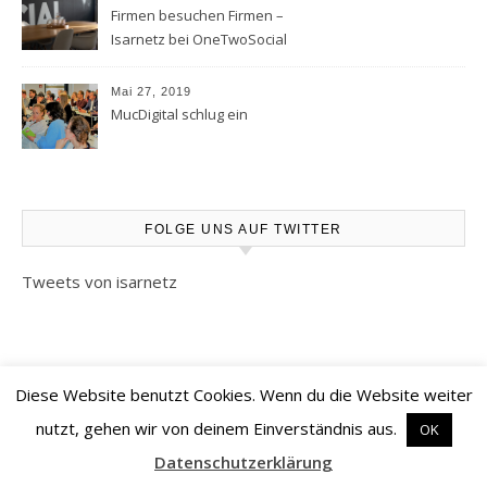
Firmen besuchen Firmen –
Isarnetz bei OneTwoSocial
Mai 27, 2019
MucDigital schlug ein
FOLGE UNS AUF TWITTER
Tweets von isarnetz
Diese Website benutzt Cookies. Wenn du die Website weiter
©2026 Isarnetz
nutzt, gehen wir von deinem Einverständnis aus.
OK
AGB MucDigital
|
Datenschutzerklärung
|
Impressum
Datenschutzerklärung