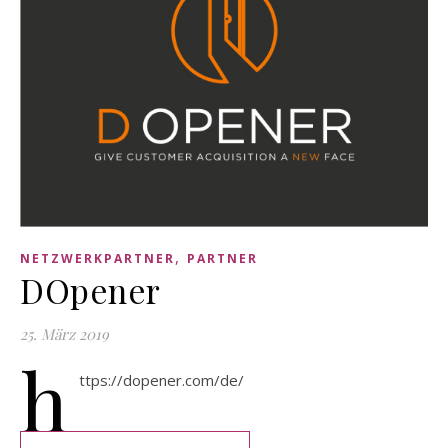
,
NETZWERKPARTNER
PARTNER
DOpener
25. März 2019
h
ttps://dopener.com/de/