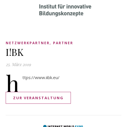
,
NETZWERKPARTNER
PARTNER
I!BK
25. März 2019
h
ttps://www.iibk.eu/
ZUR VERANSTALTUNG